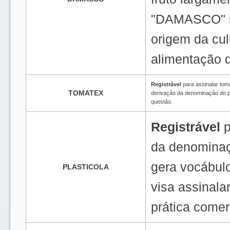
"DAMASCO" su
origem da cul
alimentação q
Registrável
para assinalar tom
TOMATEX
derivação da denominação do p
questão.
Registrável
p
da denominaç
gera vocábulo
PLASTICOLA
visa assinala
prática comer