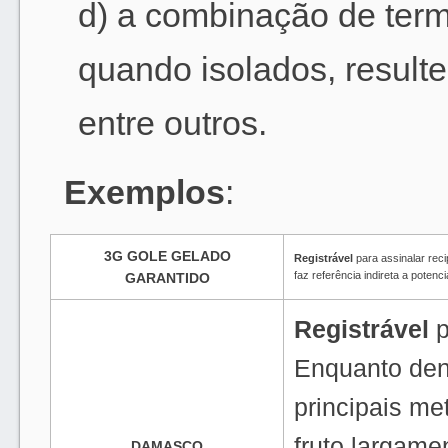
d) a combinação de term
quando isolados, result
entre outros.
Exemplos
:
3G GOLE GELADO
Registrável
para assinalar rec
faz referência indireta a potenc
GARANTIDO
Registrável
p
Enquanto den
principais m
fruto largam
DAMASCO