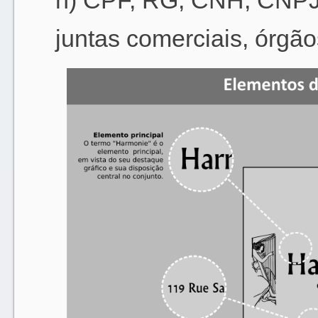
h) CPF, RG, CNH, CNPJ,
juntas comerciais, órgão