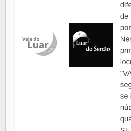
dif
de 
por
Nes
pri
loc
"VA
seg
se 
núc
qua
SE