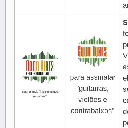
a
S
f
p
V
a
para assinalar
e
"guitarras,
s
assinalando "instrumentos
musicais"
violões e
c
contrabaixos"
d
p