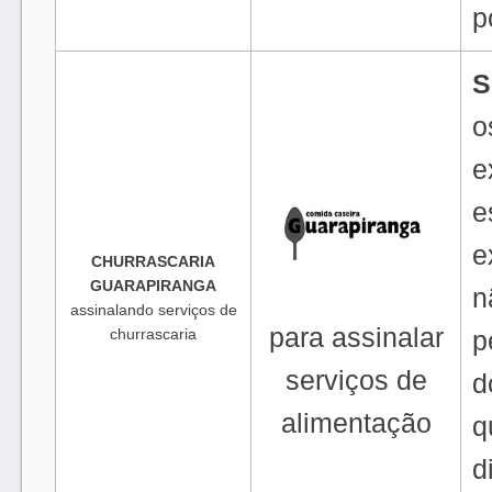
p
S
o
e
e
e
CHURRASCARIA
GUARAPIRANGA
n
assinalando serviços de
para assinalar
churrascaria
p
serviços de
d
alimentação
q
d