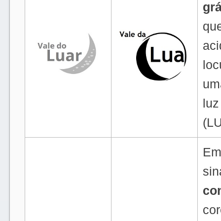
grá
que
aci
loc
uma
luz
(LU
Emb
sin
con
cor