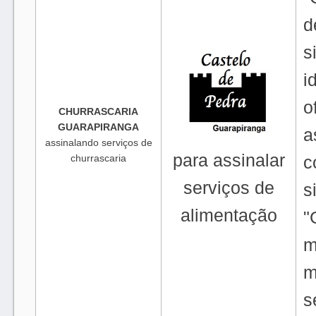
d
s
i
o
CHURRASCARIA
GUARAPIRANGA
a
assinalando serviços de
para assinalar
churrascaria
c
serviços de
s
alimentação
"
m
m
s