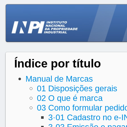
Índice por título
Manual de Marcas
01 Disposições gerais
02 O que é marca
03 Como formular pedido
3·01 Cadastro no e-I
3·03 Emissão e pag